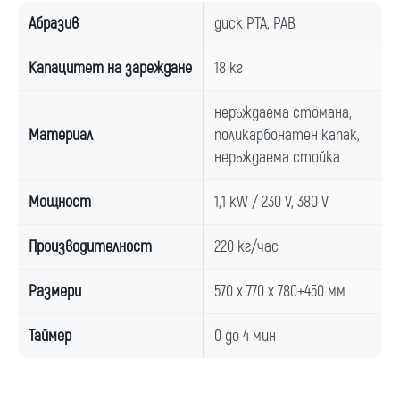
Абразив
диск PTA, PAB
Капацитет на зареждане
18 кг
неръждаема стомана,
Материал
поликарбонатен капак,
неръждаема стойка
Мощност
1,1 kW / 230 V, 380 V
Производителност
220 кг/час
Размери
570 x 770 x 780+450 мм
Таймер
0 до 4 мин