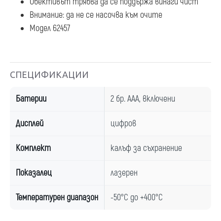
Обективът трябва да се поддържа винаги чист
Внимание: да не се насочва към очите
Модел 62457
СПЕЦИФИКАЦИИ
Батерии
2 бр. ААА, включени
Дисплей
цифров
Комплект
калъф за съхранение
Показалец
лазерен
Температурен диапазон
-50°C до +400°C