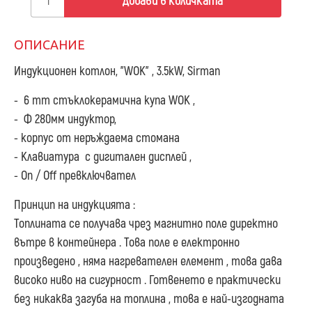
Добави в количката
ОПИСАНИЕ
Индукционен котлон, "WOK" , 3.5kW, Sirman
- 6 mm стъклокерамична купа WOK ,
- Ф 280мм индуктор,
- корпус от неръждаема стомана
- Клавиатура с дигитален дисплей ,
- On / Off превключвател
Принцип на индукцията :
Топлината се получава чрез магнитно поле директно
вътре в контейнера . Това поле е електронно
произведено , няма нагревателен елемент , това дава
високо ниво на сигурност . Готвенето е практически
без никаква загуба на топлина , това е най-изгодната