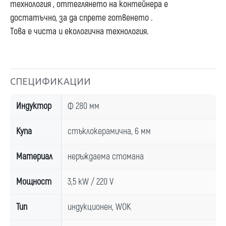
технология , оттеглянето на контейнера е
достатъчно, за да спрете готвенето .
Това е чиста и екологична технология.
СПЕЦИФИКАЦИИ
Индуктор
Ф 280 мм
Купа
стъклокерамична, 6 мм
Материал
неръждаема стомана
Мощност
3,5 kW / 220 V
Тип
индукционен, WOK