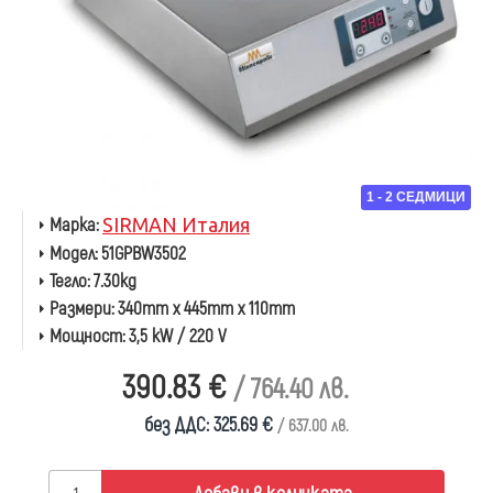
1 - 2 СЕДМИЦИ
Марка:
SIRMAN Италия
Модел:
51GPBW3502
Тегло:
7.30kg
Размери:
340mm x 445mm x 110mm
Мощност:
3,5 kW / 220 V
390.83 €
/ 764.40 лв.
без ДДС: 325.69 €
/ 637.00 лв.