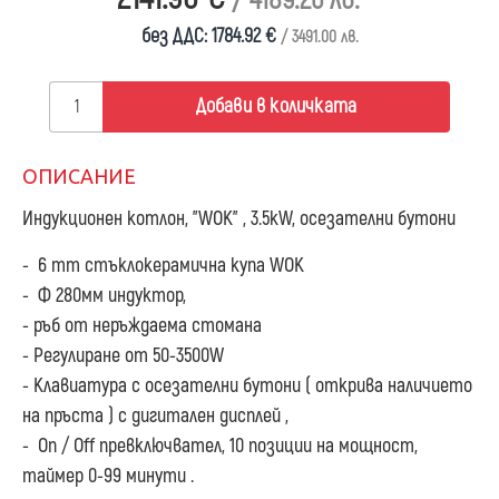
/ 4189.20 лв.
без ДДС: 1784.92 €
/ 3491.00 лв.
Добави в количката
ОПИСАНИЕ
Индукционен котлон, "WOK" , 3.5kW, осезателни бутони
- 6 mm стъклокерамична купа WOK
- Ф 280мм индуктор,
- ръб от неръждаема стомана
- Регулиране от 50-3500W
- Клавиатура с осезателни бутони ( открива наличието
на пръста ) с дигитален дисплей ,
- On / Off превключвател, 10 позиции на мощност,
таймер 0-99 минути .