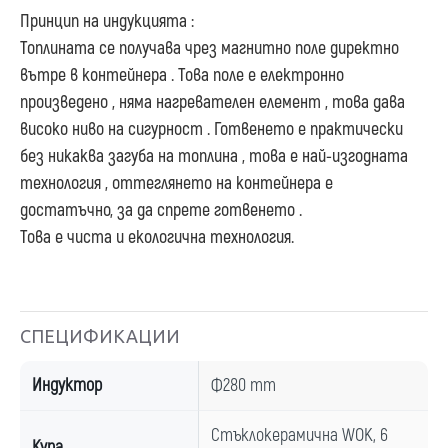
Принцип на индукцията :
Топлината се получава чрез магнитно поле директно
вътре в контейнера . Това поле е електронно
произведено , няма нагревателен елемент , това дава
високо ниво на сигурност . Готвенето е практически
без никаква загуба на топлина , това е най-изгодната
технология , оттеглянето на контейнера е
достатъчно, за да спрете готвенето .
Това е чиста и екологична технология.
СПЕЦИФИКАЦИИ
Индуктор
Ф280 mm
Стъклокерамична WOK, 6
Купа