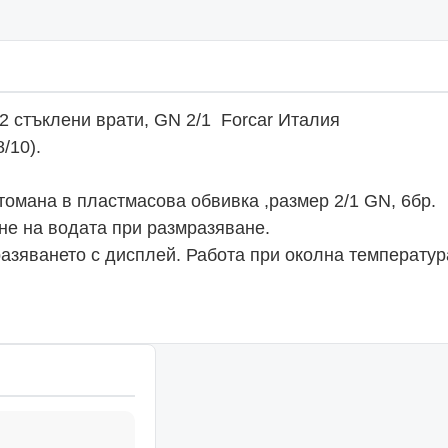
2 стъклени врати, GN 2/1 Forcar Италия
/10).
омана в пластмасова обвивка ,размер 2/1 GN, 6бр.
е на водата при размразяване.
азяването с дисплей. Работа при околна температу