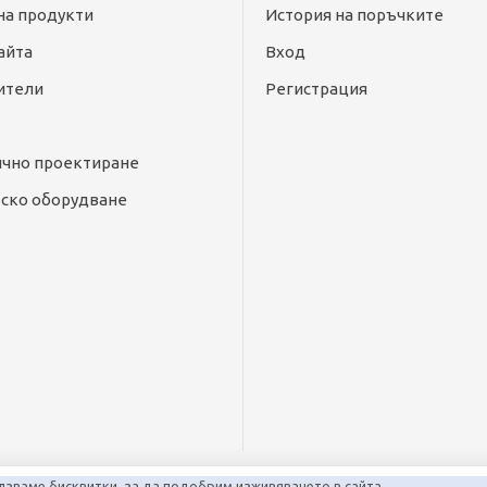
на продукти
История на поръчките
айта
Вход
ители
Регистрация
ично проектиране
ско оборудване
лзваме бисквитки, за да подобрим изживяването в сайта.