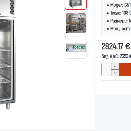
Модел:
GN1
Тегло:
198.
Размери:
1
Мощност:
2824.17 
без ДДС: 2353.