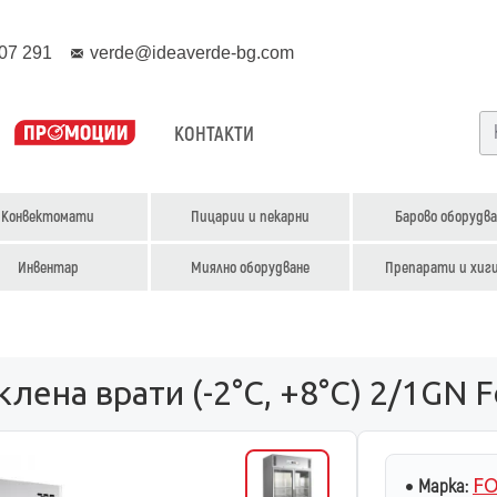
07 291
verde@ideaverde-bg.com
КОНТАКТИ
Конвектомати
Пицарии и пекарни
Барово оборудва
Инвентар
Миялно оборудване
Препарати и хиг
ена врати (-2°С, +8°С) 2/1GN 
FO
Марка: