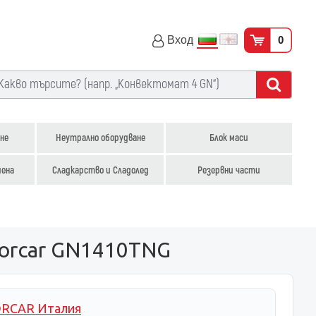
Вход
0
не
Неутрално оборудване
Блок маси
иена
Сладкарство и Сладолед
Резервни части
Forcar GN1410TNG
RCAR Италия