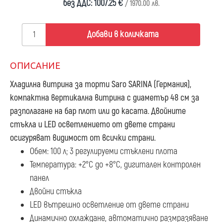
без ДДС: 1007.25 €
/ 1970.00 лв.
Добави в количката
ОПИСАНИЕ
Хладилна витрина за торти Saro SARINA
(Германия),
компактна вертикална витрина с диаметър 48 см за
разполагане на бар плот или до касата. Двойните
стъкла и LED осветлението от двете страни
осигуряват видимост от всички страни.
Обем: 100 л; 3 регулируеми стъклени плота
Температура: +2°C до +8°C, дигитален контролен
панел
Двойни стъкла
LED вътрешно осветление от двете страни
Динамично охлаждане, автоматично размразяване