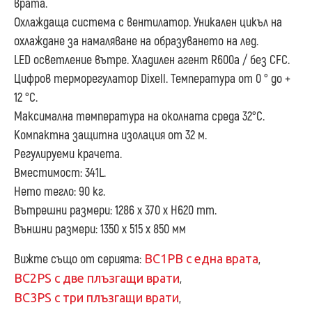
врата.
Охлаждаща система с вентилатор. Уникален цикъл на
охлаждане за намаляване на образуването на лед.
LED осветление вътре. Хладилен агент R600a / без CFC.
Цифров терморегулатор Dixell. Температура от 0 ° до +
12 °C.
Максимална температура на околната среда 32°C.
Компактна защитна изолация от 32 м.
Регулируеми крачета.
Вместимост: 341L.
Нето тегло: 90 кг.
Вътрешни размери: 1286 x 370 x H620 mm.
Външни размери: 1350 x 515 x 850 мм
Вижте също от серията:
BC1PB с една врата
,
BC2PS с две плъзгащи врати
,
BC3PS с три плъзгащи врати
,