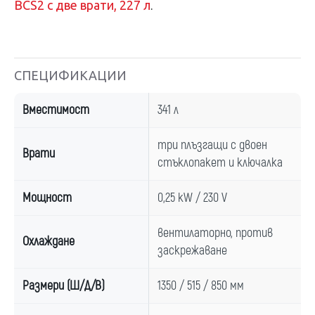
BCS2 с две врати, 227 л
.
СПЕЦИФИКАЦИИ
Вместимост
341 л
три плъзгащи с двоен
Врати
стъклопакет и ключалка
Мощност
0,25 kW / 230 V
вентилаторно, против
Охлаждане
заскрежаване
Размери (Ш/Д/В)
1350 / 515 / 850 мм