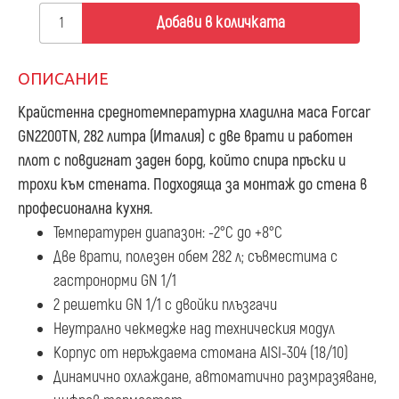
Добави в количката
ОПИСАНИЕ
Крайстенна среднотемпературна хладилна маса Forcar
GN2200TN, 282 литра
(Италия) с две врати и работен
плот с повдигнат заден борд, който спира пръски и
трохи към стената. Подходяща за монтаж до стена в
професионална кухня.
Температурен диапазон: -2°С до +8°С
Две врати, полезен обем 282 л; съвместима с
гастронорми GN 1/1
2 решетки GN 1/1 с двойки плъзгачи
Неутрално чекмедже над техническия модул
Корпус от неръждаема стомана AISI-304 (18/10)
Динамично охлаждане, автоматично размразяване,