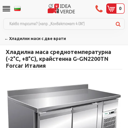
0
← Хладилни маси с две врати
Хладилна маса среднотемпературна
(-2°С, +8°С), крайстенна G-GN2200TN
Forcar Италия