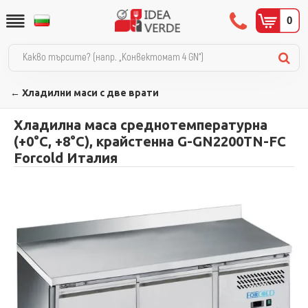
0
← Хладилни маси с две врати
Хладилна маса среднотемпературна
(+0°С, +8°С), крайстенна G-GN2200TN-FC
Forcold Италия