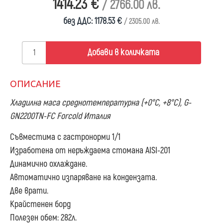
1414.23 €
/ 2766.00 лв.
без ДДС: 1178.53 €
/ 2305.00 лв.
Добави в количката
ОПИСАНИЕ
Хладилна маса среднотемпературна (+0°С, +8°С), G-
GN2200TN-FC Forcold Италия
Съвместима с гастронорми 1/1
Изработена от неръждаема стомана AISI-201
Динамично охлаждане.
Автоматично изпаряване на кондензата.
Две врати.
Крайстенен борд
Полезен обем: 282л.