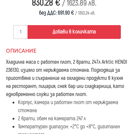
830.28 €
/ 1623.89 лв.
без ДДС: 691.90 €
/ 1353.24 лв.
Добави в количката
ОПИСАНИЕ
Хладилна маса с работен плот, 2 врати, 247л Arktic HENDI
236130
, изцяло от неръждаема стомана. Подходяща за
приготвяне и съхранение на охладени продукти в кухня
на ресторант, пицария, снек бар или сладкарница, като
едновременно служи за работен плот.
Корпус, камера и работен плот от неръждаема
стомана
2 врати, обем на камерата 247 л
Температурен диапазон: +2°C до +8°C, дигитален