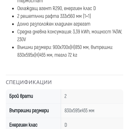
термостат
Охлаждащ агент R290, енергиен клас D
2 решетъчни рафта 333x560 мм (1+1)
Долно разположен хладилен агрегат
Средна дневна консумация: 3,39 kWh, мощност 143W,
230V
Външни размери: 900x700x(H)850 мм, вътрешни:
830x595x(H)455 мм, тегло 72 кг
СПЕЦИФИКАЦИИ
Брой врати
2
Вътрешни размери
830x595x455 мм
Енергиен клас
D