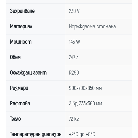
Захранване
230 V
Материал
Неръждаема стомана
Мощност
143 W
Обем
247 л
Охлаждащ агент
R290
Размери
900x700x850 мм
Рафтове
2 бр, 333x560 мм
Тегло
72 кг
Температурен диапазон
+2°C до +8°C