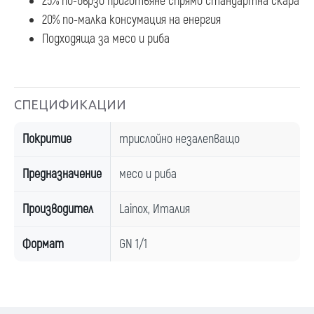
25% по-бързо приготвяне спрямо стандартна скара
20% по-малка консумация на енергия
Подходяща за месо и риба
СПЕЦИФИКАЦИИ
Покритие
трислойно незалепващо
Предназначение
месо и риба
Производител
Lainox, Италия
Формат
GN 1/1