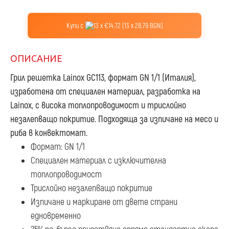
Купи с
13 x €14.72 (13 x 28.79 BGN)
ОПИСАНИЕ
Грил решетка Lainox GC113, формат GN 1/1
(Италия),
изработена от специален материал, разработка на
Lainox, с висока топлопроводимост и трислойно
незалепващо покритие. Подходяща за изпичане на месо и
риба в конвектомат.
Формат: GN 1/1
Специален материал с изключителна
топлопроводимост
Трислойно незалепващо покритие
Изпичане и маркиране от двете страни
едновременно