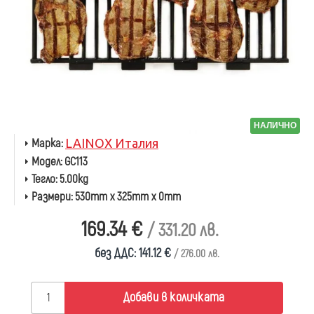
НАЛИЧНО
Марка:
LAINOX Италия
Модел:
GC113
Тегло:
5.00kg
Размери:
530mm x 325mm x 0mm
169.34 €
/ 331.20 лв.
без ДДС: 141.12 €
/ 276.00 лв.
Добави в количката