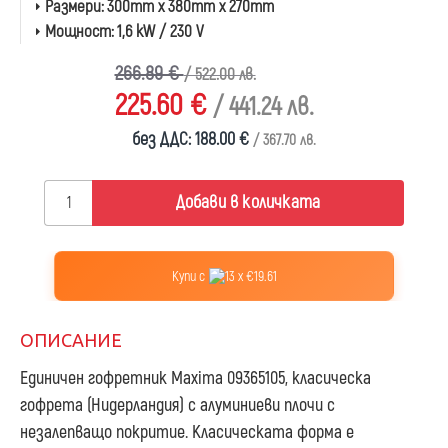
Размери:
300mm x 380mm x 270mm
Мощност:
1,6 kW / 230 V
266.89 €
/ 522.00 лв.
225.60 €
/ 441.24 лв.
без ДДС: 188.00 €
/ 367.70 лв.
Добави в количката
Купи с
13 x €19.61
ОПИСАНИЕ
Единичен гофретник Maxima 09365105, класическа
гофрета
(Нидерландия) с алуминиеви плочи с
незалепващо покритие. Класическата форма е