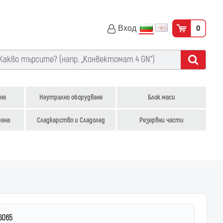
Вход
0
не
Неутрално оборудване
Блок маси
иена
Сладкарство и Сладолед
Резервни части
6065