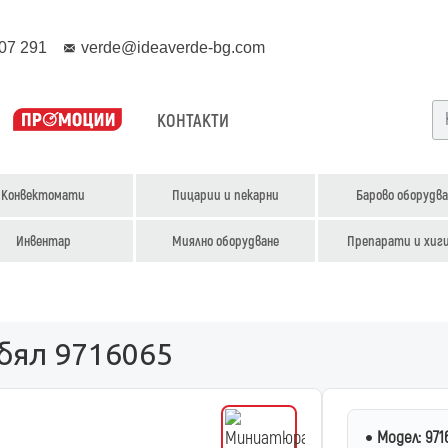
07 291
verde@ideaverde-bg.com
КОНТАКТИ
Конвектомати
Пицарии и пекарни
Барово оборудва
Инвентар
Миялно оборудване
Препарати и хиг
 бял 9716065
Модел:
971