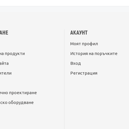
АНЕ
АКАУНТ
Моят профил
на продукти
История на поръчките
айта
Вход
ители
Регистрация
ично проектиране
ско оборудване