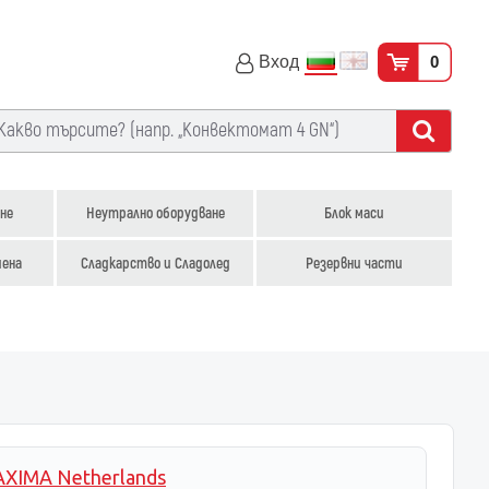
Вход
0
не
Неутрално оборудване
Блок маси
иена
Сладкарство и Сладолед
Резервни части
XIMA Netherlands