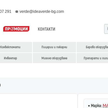
07 291
verde@ideaverde-bg.com
КОНТАКТИ
Конвектомати
Пицарии и пекарни
Барово оборудва
Инвентар
Миялно оборудване
Препарати и хиг
9
MA
Марка: