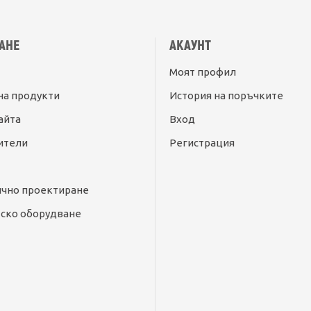
АНЕ
АКАУНТ
Моят профил
на продукти
История на поръчките
айта
Вход
ители
Регистрация
ично проектиране
ско оборудване