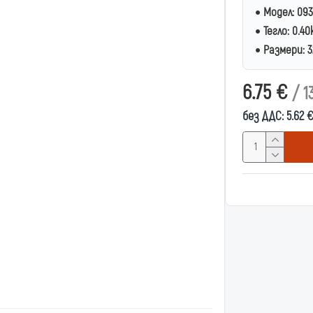
Модел:
093
Тегло:
0.40
Размери:
3
6.75 €
/ 1
без ДДС: 5.62 