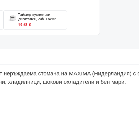
Таймер кухненски
дигитален, 24h. Lacor
Испания
19.63 €
т неръждаема стомана на MAXIMA (Нидерландия) с об
ни, хладилници, шокови охладители и бен мари.