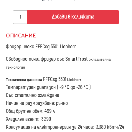
Добави в количката
ОПИСАНИЕ
Фризер инокс FFFCsg 5501
Liebherr
Свободностоящ фризер със SmartFrost
охладителна
технология
FFFCsg 5501
Технически данни за
Liebherr
Температурен диапазон ( -9 °C до -26 °C )
Със статично охлаждане
Начин на размразяване: ръчно
Общ брутен обем: 499 л
Хладилен агент: R 290
Консумация на електроенергия за 24 часа: 3,380 квтч/24