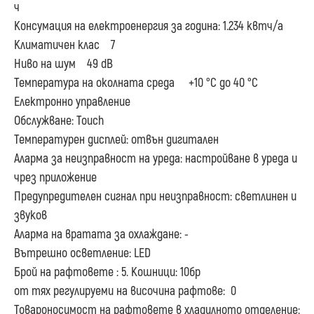
ч
Консумация на електроенергия за година: 1.234 квтч/a
Климатичен клас 7
Ниво на шум 49 dB
Температура на околната среда +10 °C до 40 °C
Електронно управление
Обслужване: Touch
Температурен дисплей: отвън дигитален
Аларма за неизправност на уреда: настройване в уреда и
чрез приложение
Предупредителен сигнал при неизправност: светлинен и
звуков
Аларма на вратата за oхлаждане: -
Вътрешно осветление: LED
Брой на рафтовете : 5. Кошници: 10бр
от тях регулируеми на височина рафтове: 0
Товароносимост на рафтовете в хладилното отделение: