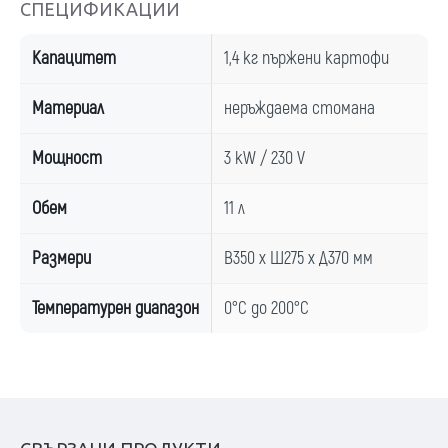
СПЕЦИФИКАЦИИ
Капацитет
1,4 кг пържени картофи
Материал
неръждаема стомана
Мощност
3 kW / 230 V
Обем
11 л
Размери
В350 x Ш275 x Д370 мм
Температурен диапазон
0°C до 200°C