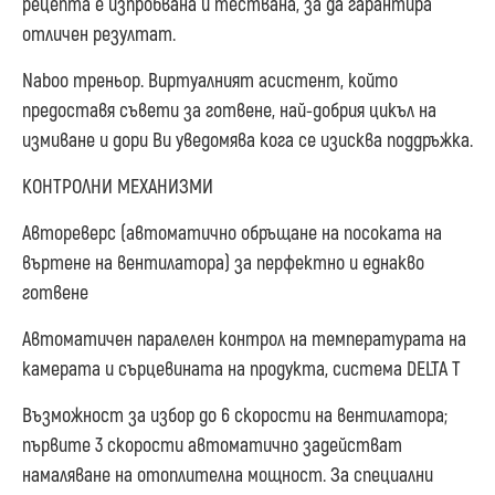
рецепта е изпробвана и тествана, за да гарантира
отличен резултат.
Naboo треньор. Виртуалният асистент, който
предоставя съвети за готвене, най-добрия цикъл на
измиване и дори Ви уведомява кога се изисква поддръжка.
КОНТРОЛНИ МЕХАНИЗМИ
Автореверс (автоматично обръщане на посоката на
въртене на вентилатора) за перфектно и еднакво
готвене
Автоматичен паралелен контрол на температурата на
камерата и сърцевината на продукта, система DELTA T
Възможност за избор до 6 скорости на вентилатора;
първите 3 скорости автоматично задействат
намаляване на отоплителна мощност. За специални