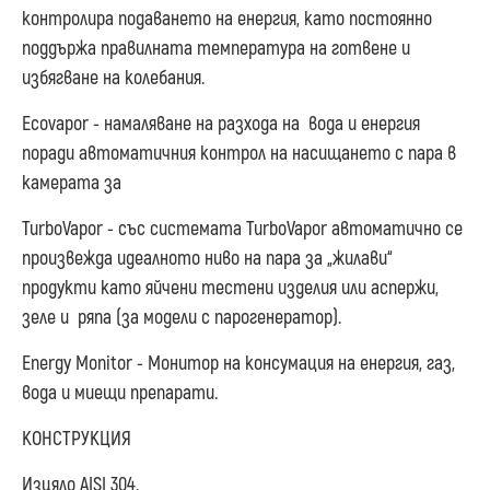
контролира подаването на енергия, като постоянно
поддържа правилната температура на готвене и
избягване на колебания.
Ecovapor - намаляване на разхода на вода и енергия
поради автоматичния контрол на насищането с пара в
камерата за
TurboVapor - със системата TurboVapor автоматично се
произвежда идеалното ниво на пара за „жилави“
продукти като яйчени тестени изделия или аспержи,
зеле и ряпа (за модели с парогенератор).
Energy Monitor - Монитор на консумация на енергия, газ,
вода и миещи препарати.
КОНСТРУКЦИЯ
Изцяло AISI 304.