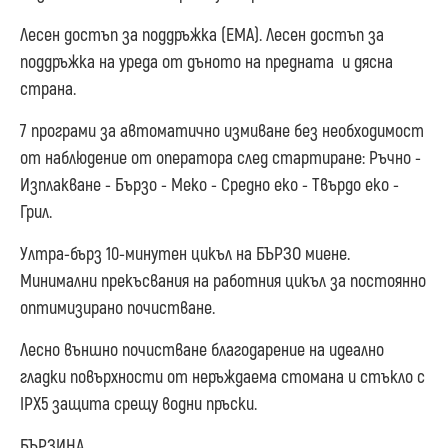
Лесен достъп за поддръжка (EMA). Лесен достъп за
поддръжка на уреда от дъното на предната и дясна
страна.
7 програми за автоматично измиване без необходимост
от наблюдение от оператора след стартиране: Ръчно -
Изплакване - Бързо - Меко - Средно еко - Твърдо еко -
Грил.
Ултра-бърз 10-минутен цикъл на БЪРЗО миене.
Минимални прекъсвания на работния цикъл за постоянно
оптимизирано почистване.
Лесно външно почистване благодарение на идеално
гладки повърхности от неръждаема стомана и стъкло с
IPX5 защита срещу водни пръски.
БЪРЗИНА