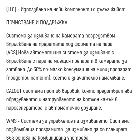
(LLC) - Използване на нови компоненти с дълъг живот
ПОЧИСТВАНЕ И ПОДДРЪЖКА
Система за измиване на камерата посредством
впръскване на прератата под формата на пара
(VCS).Нова автоматична система за измиване с
впръскване с пара на миещия препарат в камерата за
готвене. До 30% по-малко консумация на миещ препарат
(предстои патент), което е значително намаляване.
CALOUT система против варовик, която предотвратява
образуването и натрупването на котлен камък в
парогенератора, с автоматично дозиране.
WMS - Система за управление на измиването. Система,
позволяваща програмите за измиване да се планират
въз основа на комбинирана употреба.