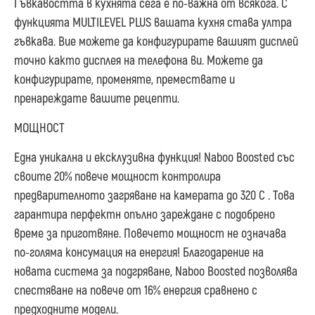
Гъвкавостта в кухнята сега е по-важна от всякога. С
функцията MULTILEVEL PLUS вашата кухня става ултра
гъвкава. Вие можете да конфигурирате вашият дисплей
точно както дисплея на телефона ви. Можете да
конфигурирате, променяте, премествате и
пренареждате вашите рецепти.
МОЩНОСТ
Една уникална и ексклузивна функция! Naboo Boosted със
своите 20% повече мощност контролира
предварителното загряване на камерата до 320 С . Това
гарантира перфектн опълно зареждане с подобрено
време за приготвяне. Повечето мощност не означава
по-голяма консумация на енергия! Благодарение на
новата система за подгряване, Naboo Boosted позволява
спестяване на повече от 16% енергия сравнено с
предходните модели.