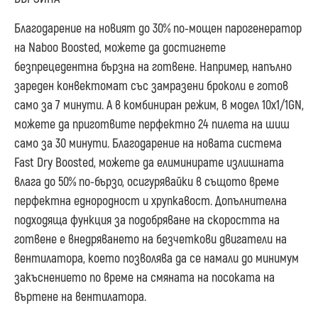
Благодарение на новият до 30% по-мощен парогенератор
на Naboo Boosted, можете да достигнете
безпрецедентна бързна на готвене. Например, напълно
зареден конвектомат със замразени броколи е готов
само за 7 минути. А в комбиниран режим, в модел 10х1/1GN,
можете да приготвите перфектно 24 пилета на шиш
само за 30 минути. Благодарение на новата система
Fast Dry Boosted, можете да елиминирате излишната
влага до 50% по-бързо, осигурявайки в същото време
перфектна еднородност и хрупкавост. Допълнителна
подходяща функция за подобряване на скоростта на
готвене е внедряването на безчеткови двигатели на
вентилатора, което позволява да се намали до минимум
закъснението по време на смяната на посоката на
въртене на вентилатора.