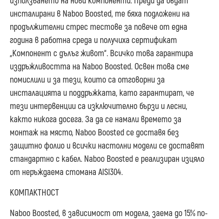
използването на нови компоненти. Преди да бъдат
инсталирани в Naboo Boosted, те бяха подложени на
продължителни стрес тестове за повече от една
година в работна среда и получиха сертификат
„Компонент с дълъг живот“. Всичко това гарантира
издръжливостта на Naboo Boosted. Освен това сме
помислили и за тези, които са отговорни за
инсталацията и поддръжката, като гарантират, че
тези интервенции са изключително бързи и лесни,
както никога досега. За да се намали времето за
монтаж на място, Naboo Boosted се доставя без
защитно фолио и всички настолни модели се доставят
стандартно с кабел. Naboo Boosted е реализиран изцяло
от неръждаема стомана AISI304.
КОМПАКТНОСТ
Naboo Boosted, в зависимост от модела, заема до 15% по-