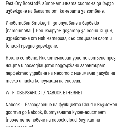
Fast-Dry Boosted®: автоматичната система за бързо
извеждане на влагата от камерата за готвене.
Иновативен Smokegrill за опушване и барбекю
(патентован). Рециклируем дозатор за есенция дим,
изработена от мек материал, със специален слот и
(опция) предно зареждане.
Нощно готвене. Нискотемпературното готвене през
нощта и последващото поддържане гарантират
перфектно узряване на месото с минимална загуба на
тегло и ниска консумация на енергия.
WI-FI СВЪРЗАНОСТ / NABOOK ETHERNET
Nabook - Благодарение на функцията Cloud е възможен
достъп до Nabook, виртуалната кухня-асистент
(прочетете повече на nabook.cloud, безплатна