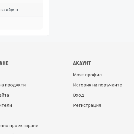
 за айрян
АНЕ
АКАУНТ
Моят профил
на продукти
История на поръчките
айта
Вход
ители
Регистрация
ично проектиране