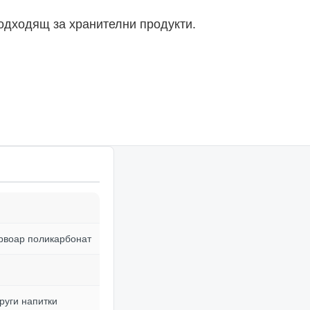
одходящ за хранителни продукти.
рвоар поликарбонат
руги напитки