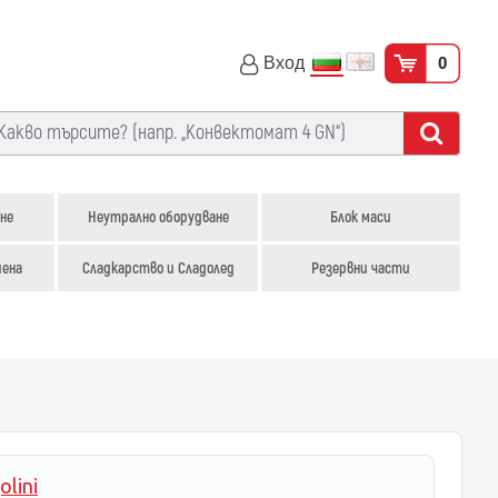
Вход
0
не
Неутрално оборудване
Блок маси
иена
Сладкарство и Сладолед
Резервни части
olini