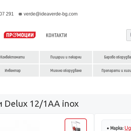
07 291
verde@ideaverde-bg.com
КОНТАКТИ
Конвектомати
Пицарии и пекарни
Барово оборудва
Инвентар
Миялно оборудване
Препарати и хиг
и Delux 12/1AA inox
Ug
Марка: