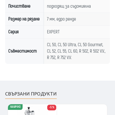
Почистване
подходящ за съдомиялна
Размер на рязане
7 мм, едро ренде
Серия
EXPERT
CL 50, CL 50 Ultra, CL 50 Gourmet,
Съвместимост
CL 52, CL 55, CL 60, R 502, R 502 V.V.,
R 752, R 752 V.V.
СВЪРЗАНИ ПРОДУКТИ
НАЛИЧНО
-5 %