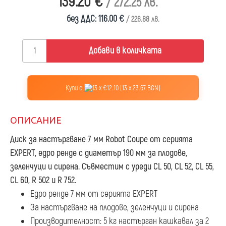
139.20 €
/ 272.25 лв.
без ДДС: 116.00 €
/ 226.88 лв.
Добави в количката
Купи с
13 x €12.10 (13 x 23.67 BGN)
ОПИСАНИЕ
Диск за настъргване 7 мм Robot Coupe
от серията
EXPERT, едро ренде с диаметър 190 мм за плодове,
зеленчуци и сирена. Съвместим с уреди CL 50, CL 52, CL 55,
CL 60, R 502 и R 752.
Едро ренде 7 мм от серията EXPERT
За настъргване на плодове, зеленчуци и сирена
Производителност: 5 кг настърган кашкавал за 2