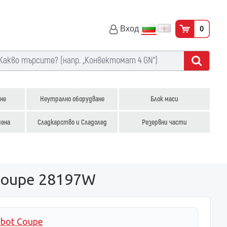
Вход
0
не
Неутрално оборудване
Блок маси
иена
Сладкарство и Сладолед
Резервни части
 Coupe 28197W
bot Coupe