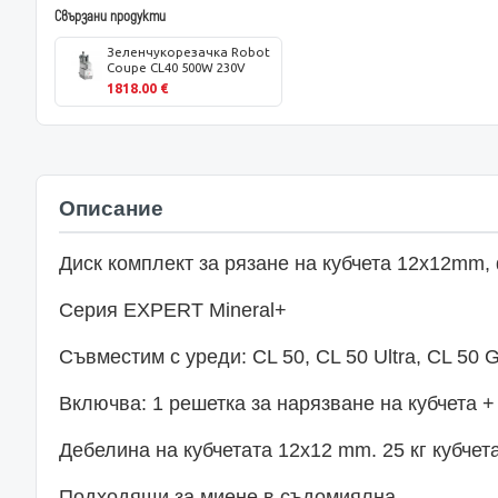
Свързани продукти
Зеленчукорезачка Robot
Coupe CL40 500W 230V
1818.00 €
Описание
Диск комплект за рязане на кубчета 12х12mm
Серия EXPERT Mineral+
Съвместим с уреди: CL 50, CL 50 Ultra, CL 50 Go
Включва: 1 решетка за нарязване на кубчета +
Дебелина на кубчетата 12х12 mm. 25 кг кубчета
Подходящи за миене в съдомиялна