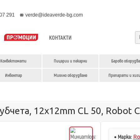
07 291
verde@ideaverde-bg.com
КОНТАКТИ
Конвектомати
Пицарии и пекарни
Барово оборудва
Инвентар
Миялно оборудване
Препарати и хиг
кубчета, 12х12mm CL 50, Robot
Ro
Марка: