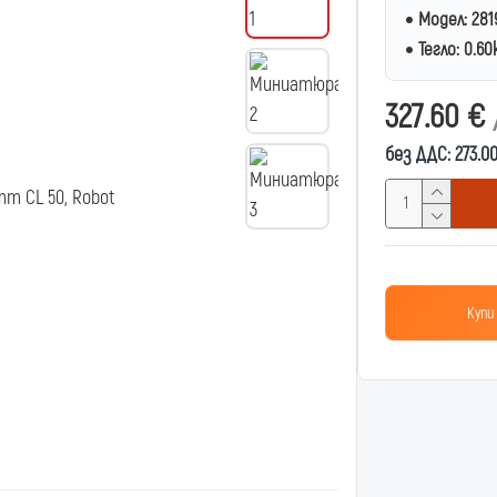
Модел:
281
Тегло:
0.60
327.60 €
без ДДС: 273.0
Купи