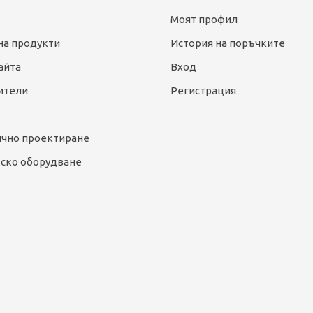
Моят профил
на продукти
История на поръчките
айта
Вход
ители
Регистрация
ично проектиране
ско оборудване