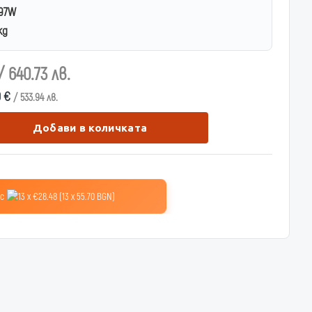
97W
kg
/ 640.73 лв.
0 €
/ 533.94 лв.
Добави в количката
 с
13 x €28.48 (13 x 55.70 BGN)