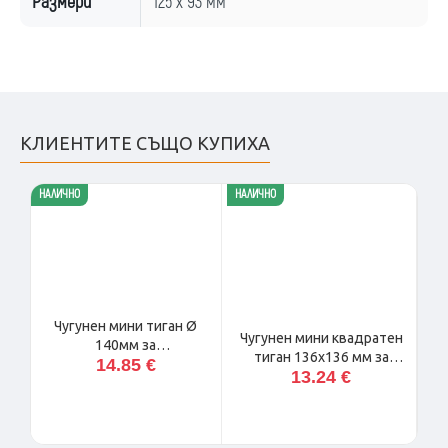
Размери
125 х 93 мм
КЛИЕНТИТЕ СЪЩО КУПИХА
НАЛИЧНО
НАЛИЧНО
НАЛ
Ø
Чугунен мини тиган Ø
Чугунен мини квадратен
140мм за
тиган 136x136 мм за
14.85 €
презентационно
13.24 €
презентационно
готвене и сервиране
готвене и сервиране