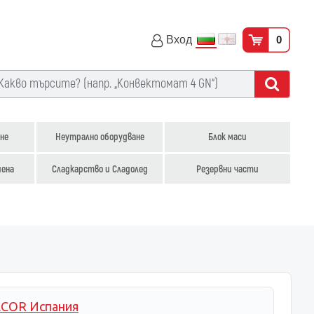
Вход
0
не
Неутрално оборудване
Блок маси
иена
Сладкарство и Сладолед
Резервни части
COR Испания