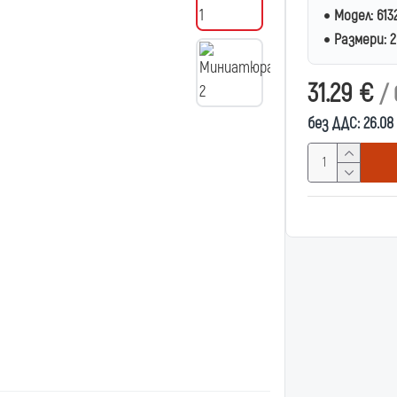
Модел:
613
Размери:
31.29 €
/ 
без ДДС: 26.08