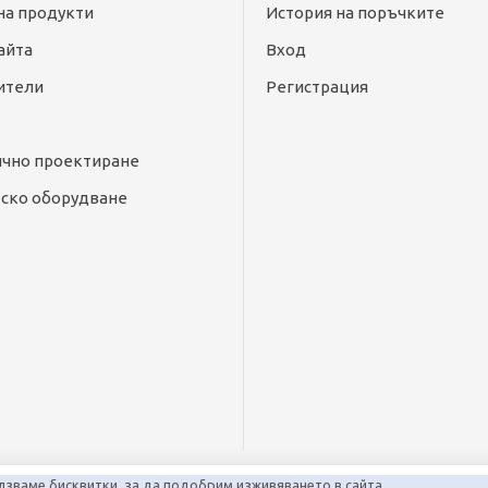
на продукти
История на поръчките
айта
Вход
ители
Регистрация
ично проектиране
ско оборудване
лзваме бисквитки, за да подобрим изживяването в сайта.