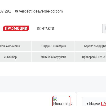
07 291
verde@ideaverde-bg.com
КОНТАКТИ
Конвектомати
Пицарии и пекарни
Барово оборудва
Инвентар
Миялно оборудване
Препарати и хиг
LA
Марка: