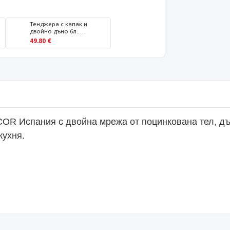
Тенджера с капак и
двойно дъно 6л.
Германия
49.80 €
OR Испания с двойна мрежа от поцинкована тел, дъ
кухня.