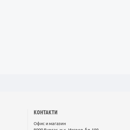
КОНТАКТИ
Офис и магазин
8000 Бургас, ж.к. Изгрев, бл. 199