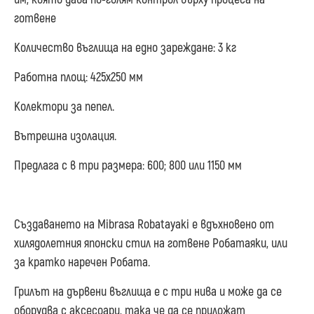
готвене
Количество въглища на едно зареждане: 3 кг
Работна площ: 425х250 мм
Колектори за пепел.
Вътрешна изолация.
Предлага с в три размера: 600; 800 или 1150 мм
Създаването на Mibrasa Robatayaki е вдъхновено от
хилядолетния японски стил на готвене Робатаяки, или
за кратко наречен Робата.
Грилът на дървени въглища е с три нива и може да се
оборудва с аксесоари, така че да се приложат