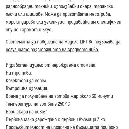
разнообразни техники, използвайки скара, тепаняки
плочи или шишове. Може да приготвяте месо, риба,
морски дарове или зеленчуци, придавайки им специфичен
опушен аромат и вкус.
Системата за повдигане на модела LIFT ви позволява да
регулирате разстоянието на средното ниво.
Изработен изцяло от неръждаема стомана.
На три нива.
Колектори за пепел.
Вътрешна изолация.
Време за получаване на готова жар около 30 минути
Температура на готвене 250 ºC
Брой скари на ниво: 1
Първоначално зареждане с дървени въглища 3 кг
Продължителност на изгаряне на въглищата при едно