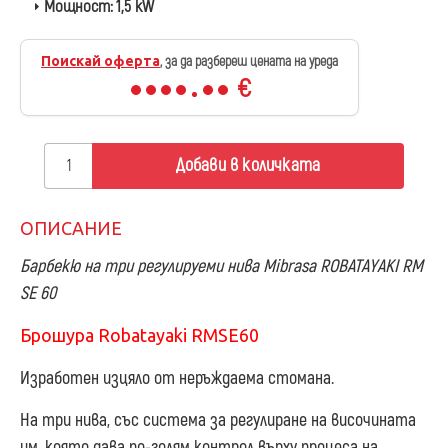
Мощност:
1,5 kW
Поискай оферта
, за да разбереш цената на уреда
€
Добави в количката
ОПИСАНИЕ
Барбекю на три регулируеми нива Mibrasa ROBATAYAKI RM
SE 60
Брошура Robatayaki RMSE60
Изработен изцяло от неръждаема стомана.
На три нива, със система за регулиране на височината
им, която дава по-голям контрол върху процеса на