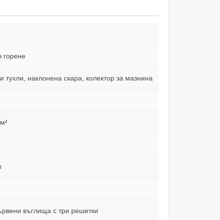
ч горене
и тухли, наклонена скара, колектор за мазнина
 м²
м
ървени въглища с три решетки