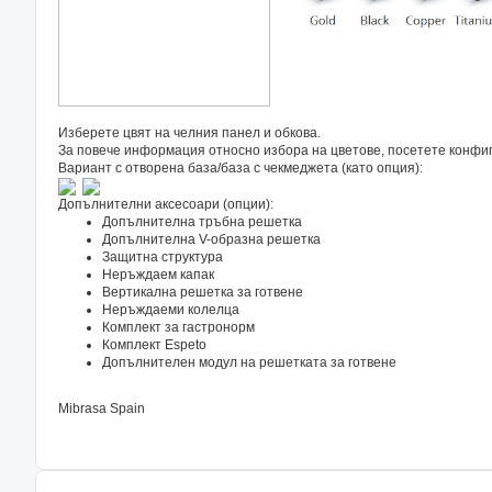
Изберете цвят на челния панел и обкова.
За повече информация относно избора на цветове, посетете конфиг
Вариант с отворена база/база с чекмеджета (като опция):
Допълнителни аксесоари (опции):
Допълнителна тръбна решетка
Допълнителна V-образна решетка
Защитна структура
Неръждаем капак
Вертикална решетка за готвене
Неръждаеми колелца
Комплект за гастронорм
Комплект Espeto
Допълнителен модул на решетката за готвене
Mibrasa Spain