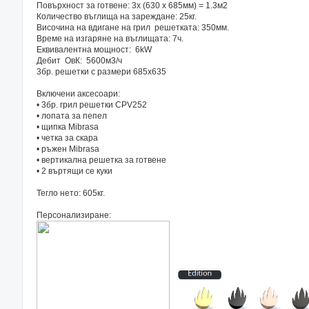
Повърхност за готвене: 3х (630 x 685мм) = 1.3м2
Количество въглища на зареждане: 25кг.
Височина на вдигане на грил решетката: 350мм.
Време на изгаряне на въглищата: 7ч.
Еквивалентна мощност: 6kW
Дебит ОвК: 5600м3/ч
3бр. решетки с размери 685х635
Включени аксесоари:
• 3бр. грил решетки CPV252
• лопата за пепел
• щипка Mibrasa
• четка за скара
• ръжен Mibrasa
• вертикална решетка за готвене
• 2 въртящи се куки
Тегло нето: 605кг.
Персонализиране: