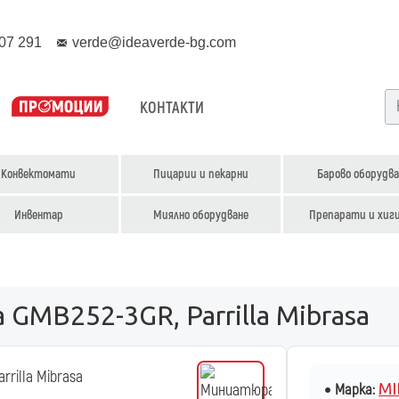
07 291
verde@ideaverde-bg.com
КОНТАКТИ
Конвектомати
Пицарии и пекарни
Барово оборудва
Инвентар
Миялно оборудване
Препарати и хиг
GMB252-3GR, Parrilla Mibrasa
MI
Марка: