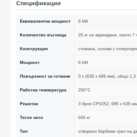
Спецификации
Еквивалентна мощност
6 kW
Количество въглища
25 кг на зареждане, около 7 
Конструкция
стомана, основа с огнеупорн
Мощност
6 kW
Повърхност за готвене
3 x (630 x 685 мм), общо 1,3
Работна температура
250°C
Решетки
3 броя CPV252, 685 x 635 м
Тегло нето
605 кг
Тип
отворено барбекю грил на д