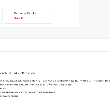
Капак за Parrilla
0.00 €
окачена над открит огън,
огъня, за да варират вашите техники за готвене и да получите оптимален рез
мална топлинна ефективност и устойчивост на огън.
вост.
вратяване на натрупването на мазнина.
а почистване.