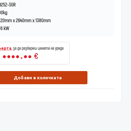
252-3GR
00kg
120mm x 2640mm x 1380mm
6 kW
ферта
, за да разбереш цената на уреда
€
Добави в количката