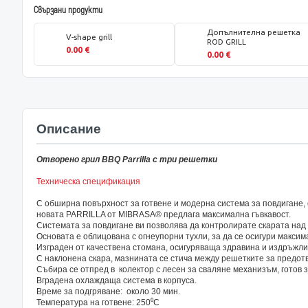
Свързани продукти
Допълнителна решетка
V-shape grill
ROD GRILL
0.00 €
0.00 €
Описание
Отворено грил BBQ Parrilla с три решетки
Техническа спецификация
С обширна повърхност за готвене и модерна система за повдигане, 
новата PARRILLA от MIBRASA® предлага максимална гъвкавост.
Системата за повдигане ви позволява да контролирате скарата над 
Основата е облицована с огнеупорни тухли, за да се осигури макси
Изграден от качествена стомана, осигуряваща здравина и издръжли
С наклонена скара, мазнината се стича между решетките за предот
Събира се отпред в колектор с лесен за сваляне механизъм, готов з
Вградена охлаждаща система в корпуса.
Време за подгряване: около 30 мин.
Температура на готвене: 250⁰С