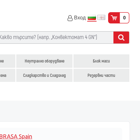
Вход
0
не
Неутрално оборудване
Блок маси
иена
Сладкарство и Сладолед
Резервни части
BRASA Spain