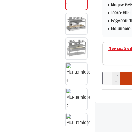
Модел:
GMB
Тегло:
605.
Размери:
1
Мощност:
Поискай о