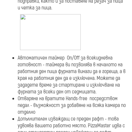
подправки, както и за поставяне на резач за пица
и четка за пица.
Автоматичен таймер On/Off за всекидневна
готовност - таймера ви позволява в началото на
работния ден пица фурната винаги да е гореща, а в
края на работния ден да е изключена. Можете да
зададете време за стартиране и изключване на
фурната за всеки ден от седмицата.
Отваряне на вратите Hands-free посредством
педал - възможност за добавяне на всяка камера по
отделно
Допълнителен изваждащ се преден рафт - това
удвоява вашето работно място. PizzaMaster идва с