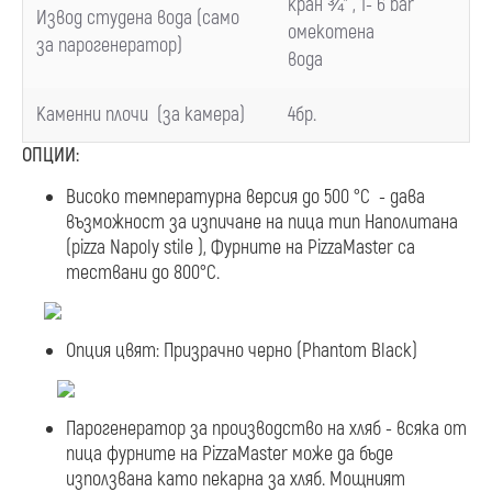
кран ¾
”
, 1- 6
bar
Извод студена вода
(
само
омекотена
за парогенератор
)
вода
Каменни плочи
(
за камера
)
4
бр.
ОПЦИИ:
Високо температурна версия до 500 °C - дава
възможност за изпичане на пица тип Наполитана
(pizza Napoly stile ), Фурните на PizzaMaster са
тествани до 800°C.
Опция цвят: Призрачно черно (Phantom Black)
Парогенератор за производство на хляб - всяка от
пица фурните на PizzaMaster може да бъде
използвана като пекарна за хляб. Мощният