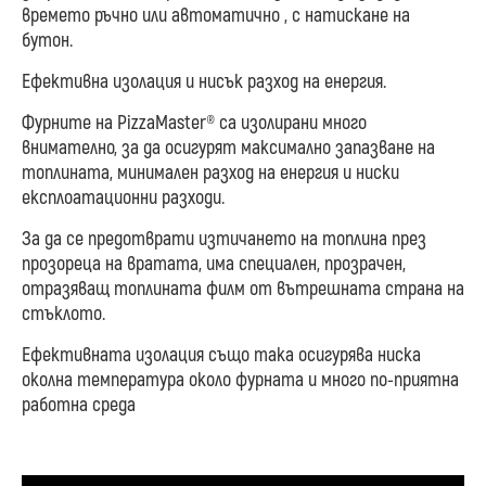
времето ръчно или автоматично , с натискане на
бутон.
Ефективна изолация и нисък разход на енергия.
Фурните на PizzaMaster® са изолирани много
внимателно, за да осигурят максимално запазване на
топлината, минимален разход на енергия и ниски
експлоатационни разходи.
За да се предотврати изтичането на топлина през
прозореца на вратата, има специален, прозрачен,
отразяващ топлината филм от вътрешната страна на
стъклото.
Ефективната изолация също така осигурява ниска
околна температура около фурната и много по-приятна
работна среда