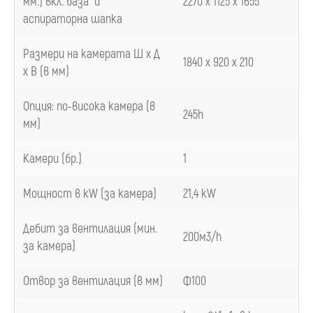
мм.) вкл. база и
2270 x 1125 x 1655
аспираторна шапка
Размери на камерата Ш х Д
1840 x 920 x 210
х В (в мм)
Опция
:
по-висока камера
(
в
245h
мм
)
Камери
(
бр.
)
1
Мощност в
kW (
за камера
)
21,4 kW
Дебит за вентилация
(
мин.
200м3/
h
за камера
)
Отвор за вентилация
(
в мм
)
Ф100