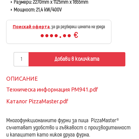
Размери:
2270mm x 1125mm x 1655mm
Мощност:
21,4 kW/400V
Поискай оферта
, за да разбереш цената на уреда
€
Добави в количката
ОПИСАНИЕ
Техническа информация PM941.pdf
Каталог PizzaMaster.pdf
Многофункционалните фурни за пица PizzaMaster®
съчетават удобство и гъвкавост с производителност
и капацитет като никоя друга фурна.