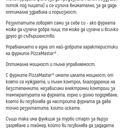
поток под пицата) и се изпича внимателно, за да даде
оптимална здравина и порьозност.
Резултатите говорят сами за себе си - ако фурната
може да изпече добра пица, тя може да изпече и всичко
друго до съвършенство.
Управлението е една от най-добрите характеристики
на фурните PizzaMaster® .
Оптимална мощност и пълна управляемост.
С фурните PizzaMaster® имате цялата мощност, от
която се нуждаете, и пълен контрол, благодарение на
безстепенните, независими електронни контроли за
температурата на фурната, горно и долно подгряване,
което ви позволява да настроите фурната да дава
точно резултатите, които искате.
Също така има функция за турбо старт за бързо
загряване и таймер, който ви позволява да зададете