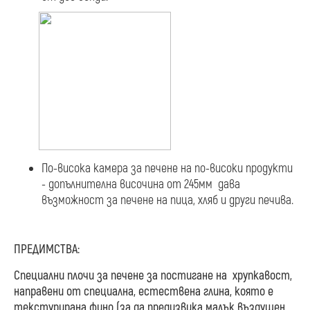
По-висока камера за печене на по-високи продукти
- допълнителна височина от 245мм дава
възможност за печене на пица, хляб и други печива.
ПРЕДИМСТВА:
Специални плочи за печене за постигане на хрупкавост,
направени от специална, естествена глина, която е
текстурирана фино (за да предизвика малък въздушен