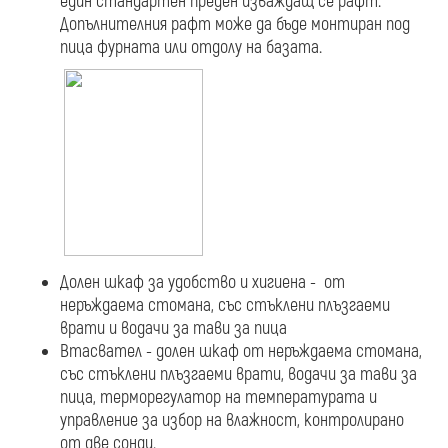
един стандартен преден изваждащ се рафт.
Допълнителния рафт може да бъде монтиран под
пица фурната или отдолу на базата.
Долен шкаф за удобство и хигиена - от
неръждаема стомана, със стъклени плъзгаеми
врати и водачи за тави за пица
Втасвател - долен шкаф от неръждаема стомана,
със стъклени плъзгаеми врати, водачи за тави за
пица, терморегулатор на температурата и
управление за избор на влажност, контролирано
от две сонди.