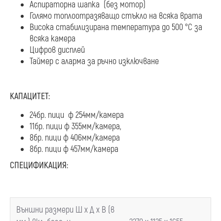
Аспираторна шапка (без мотор)
Голямо топлоотразяващо стъкло на всяка врата
Висока стабилизирана температура до 500 °C за
всяка камера
Цифров дисплей
Таймер с аларма за ръчно изключване
КАПАЦИТЕТ:
24бр. пици ф 254мм/камера
11бр. пици ф 355мм/камера,
8бр. пици ф 406мм/камера
8бр. пици ф 457мм/камера
СПЕЦИФИКАЦИЯ:
Външни размери Ш х Д х В (в