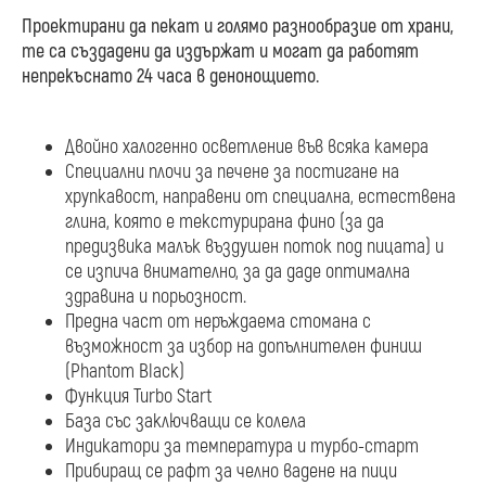
Проектирани да пекат и голямо разнообразие от храни,
те са създадени да издържат и могат да работят
непрекъснато 24 часа в денонощието.
Двойно халогенно осветление във всяка камера
Специални плочи за печене за постигане на
хрупкавост, направени от специална, естествена
глина, която е текстурирана фино (за да
предизвика малък въздушен поток под пицата) и
се изпича внимателно, за да даде оптимална
здравина и порьозност.
Предна част от неръждаема стомана с
възможност за избор на допълнителен финиш
(Phantom Black)
Функция Turbo Start
База със заключващи се колела
Индикатори за температура и турбо-старт
Прибиращ се рафт за челно вадене на пици