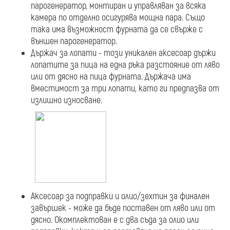
парогенератор, монтиран и управляван за всяка
камера по отделно осигурява мощна пара. Също
така има възможност фурната да се свърже с
външен парогенератор.
Държач за лопати - този уникален аксесоар държи
лопатите за пица на една ръка разстояние от ляво
или от дясно на пица фурната. Държача има
вместимост за три лопати, като ги предпазва от
излишно износване.
Аксесоар за подправки и олио/зехтин за финален
завършек - може да бъде поставен от ляво или от
дясно. Окомплектован е с два съда за олио или