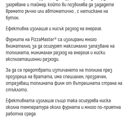
загряване и таймер, който ви позволява да зададете
времето ръчно или автоматично , с натискане на
бутон.
Ефективна изолация и нисък разход на енергия.
Фурните на PizzaMaster® са изолирани много
внимателно, за да осигурят максимално запазване на
топлината, минимален разход на енергия и ниски
експлоатационни разходи.
За да се предотврати изтичането на топлина през
прозореца на вратата, има специален, прозрачен,
отразяващ топлината филм от вътрешната страна на
стъклото.
Ефективната изолация също така осигурява ниска
околна температура около фурната и много по-приятна
работна среда