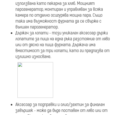
използвана като пекарна за хляб. Мощният
парогенератор, монтиран и управляван за всяка
камера по отделно осигурява мощна пара. Също
така има възможност фурната да се свърже с
външен парогенератор.
Държач за лопати - този уникален аксесоар държи
лопатите за пица на една ръка разстояние от ляво
или от дясно на пица фурната. Държача има
вместимост за три лопати, като ги предпазва от
излишно износване.
Аксесоар за подправки и олио/зехтин за финален
завършек - може да бъде поставен от ляво или от