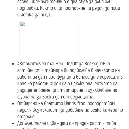
дясно. Окомплектован е с два съда за олио или
подправки, както и за поставяне на резач за пица
и четка за пица.
Автоматичен таймер On/Off за всекидневна
готовност - таймера ви позволява в началото на
работния ден пица фурната винаги да е гореща, а в
края на работния ден да е изключена. Можете да
зададете време за стартиране и изключване на
фурната за всеки ден от седмицата.
Отваряне на вратите Hands-free посредством
педал - възможност за добавяне на всяка камера по
отделно
Допълнителен изваждащ се преден рафт - това