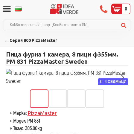
0
← Серия 800 PizzaMaster
Пица фурна 1 камера, 8 пици ф355мм.
PM 831 PizzaMaster Sweden
3 - 4 СЕДМИЦИ
Марка:
PizzaMaster
Модел:
PM 831
Тегло:
305.00kg