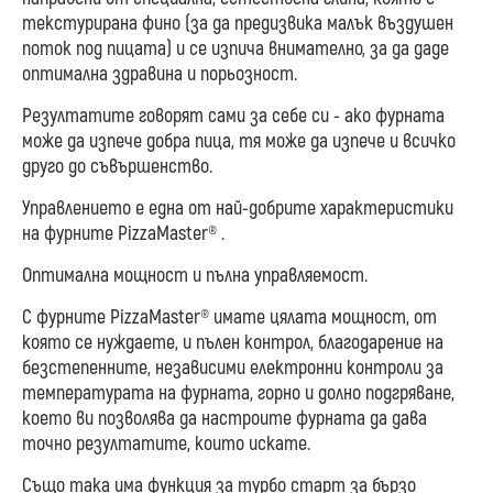
текстурирана фино (за да предизвика малък въздушен
поток под пицата) и се изпича внимателно, за да даде
оптимална здравина и порьозност.
Резултатите говорят сами за себе си - ако фурната
може да изпече добра пица, тя може да изпече и всичко
друго до съвършенство.
Управлението е една от най-добрите характеристики
на фурните PizzaMaster® .
Оптимална мощност и пълна управляемост.
С фурните PizzaMaster® имате цялата мощност, от
която се нуждаете, и пълен контрол, благодарение на
безстепенните, независими електронни контроли за
температурата на фурната, горно и долно подгряване,
което ви позволява да настроите фурната да дава
точно резултатите, които искате.
Също така има функция за турбо старт за бързо