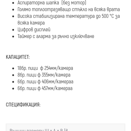
Аспираторна шапка (без мотор)
Голямо топлоотразяващо стъкло на всяка врата
Висока стабилизирана температура до 500 °C за
всяка камера
Цифров дисплей
Таймер с аларма за ръчно изключване
КАПАЦИТЕТ:
18бр. пици ф 254мм/камера
8бр. пици ф 355мм/камера
6бр. пици ф 406мм/камераа
6бр. пици ф 457мм/камераа
СПЕЦИФИКАЦИЯ: