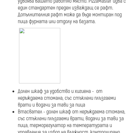
удвоява вашето работно място. PizzaMaster идва с
един стандартен преден изваждащ се рафт.
Допълнителния рафт може да бъде монтиран под
пица фурната или отдолу на базата.
Долен шкаф за удобство и хигиена - от
неръждаема стомана, със стъклени плъзгаеми
врати и водачи за тави за пица
Втасвател - долен шкаф от неръждаема стомана,
със стъклени плъзгаеми врати, водачи за тави за
пица, терморегулатор на температурата и
управление за избор на влажност, контролирано