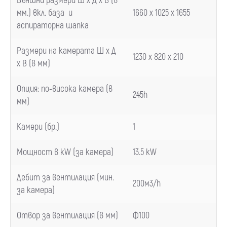
Външни размери Ш х Д х В (в
мм.) вкл. база и
1660 x 1025 x 1655
аспираторна шапка
Размери на камерата Ш х Д
1230 x 820 x 210
х В (в мм)
Опция
:
по-висока камера
(
в
245h
мм
)
Камери
(
бр.
)
1
Мощност в
kW (
за камера
)
13.5 kW
Дебит за вентилация
(
мин.
200м3/
h
за камера
)
Отвор за вентилация
(
в мм
)
Ф100