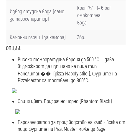
кран ¾
”
, 1- 6
bar
Извод студена вода
(
само
омекотена
за парогенератор
)
вода
Каменни плочи
(
за камера
)
3бр.
ОПЦИИ:
Високо температурна версия до 500 °C - дава
възможност за изпичане на пица тип
Наполитан�� (pizza Napoly stile ), Фурните на
PizzaMaster са тествани до 800°C.
Опция цвят: Призрачно черно (Phantom Black)
Парогенератор за производство на хляб - всяка от
пица фурните на PizzaMaster може да бъде