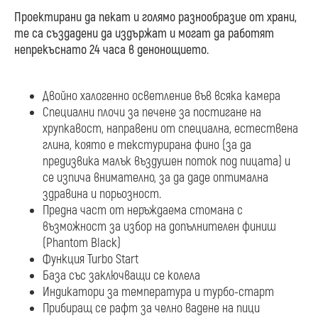
Проектирани да пекат и голямо разнообразие от храни,
те са създадени да издържат и могат да работят
непрекъснато 24 часа в денонощието.
Двойно халогенно осветление във всяка камера
Специални плочи за печене за постигане на
хрупкавост, направени от специална, естествена
глина, която е текстурирана фино (за да
предизвика малък въздушен поток под пицата) и
се изпича внимателно, за да даде оптимална
здравина и порьозност.
Предна част от неръждаема стомана с
възможност за избор на допълнителен финиш
(Phantom Black)
Функция Turbo Start
База със заключващи се колела
Индикатори за температура и турбо-старт
Прибиращ се рафт за челно вадене на пици