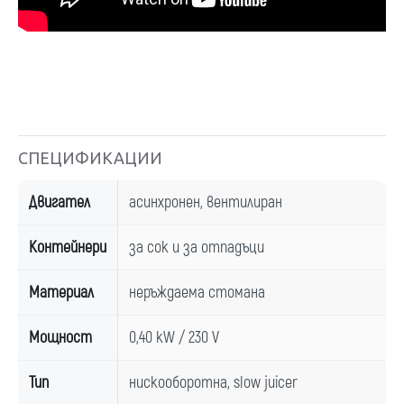
СПЕЦИФИКАЦИИ
Двигател
асинхронен, вентилиран
Контейнери
за сок и за отпадъци
Материал
неръждаема стомана
Мощност
0,40 kW / 230 V
Тип
нискооборотна, slow juicer