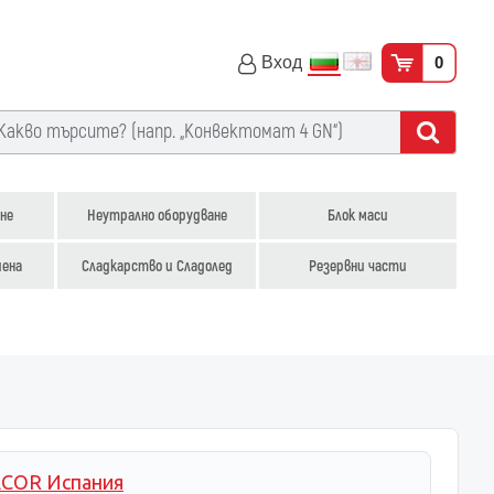
Вход
0
не
Неутрално оборудване
Блок маси
иена
Сладкарство и Сладолед
Резервни части
COR Испания