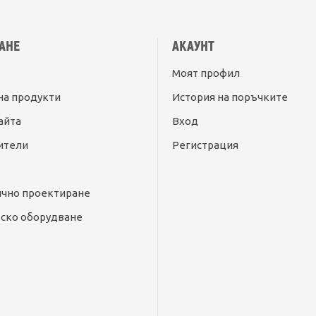
АНЕ
АКАУНТ
Моят профил
на продукти
История на поръчките
айта
Вход
ители
Регистрация
ично проектиране
ско оборудване