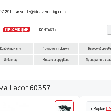
07 291
verde@ideaverde-bg.com
КОНТАКТИ
Конвектомати
Пицарии и пекарни
Барово оборудва
Инвентар
Миялно оборудване
Препарати и хиг
а Lacor 60357
LA
Марка: