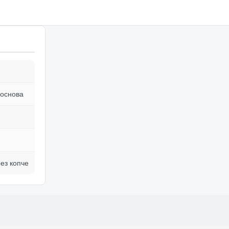
 основа
ез копче