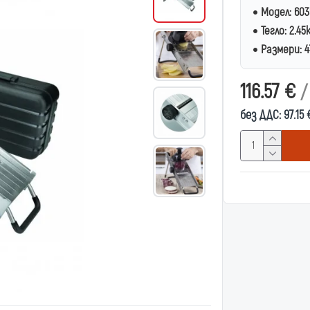
Модел:
603
Тегло:
2.45
Размери:
4
116.57 €
/
без ДДС: 97.15