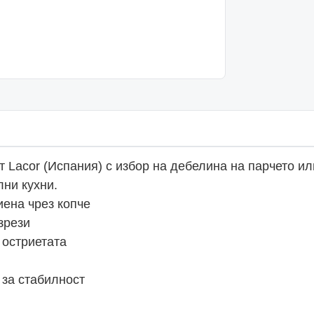
т Lacor (Испания) с избор на дебелина на парчето и
ни кухни.
иена чрез копче
зрези
 остриетата
 за стабилност