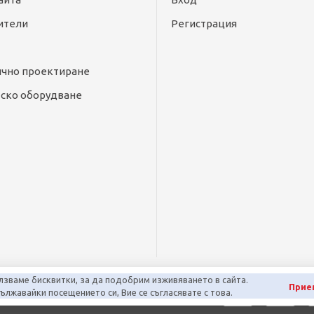
ители
Регистрация
ично проектиране
ско оборудване
лзваме бисквитки, за да подобрим изживяването в сайта.
Прие
лжавайки посещението си, Вие се съгласявате с това.
арта на сайта