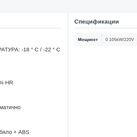
Спецификации
Мощност
0.105kW/220V
А: -18 ° C / -22 ° C
5% HR
матично
бяло + ABS