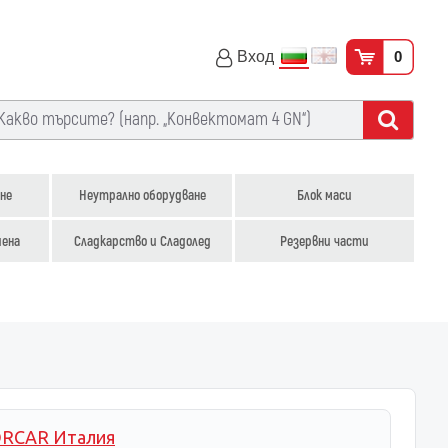
Вход
0
не
Неутрално оборудване
Блок маси
иена
Сладкарство и Сладолед
Резервни части
RCAR Италия