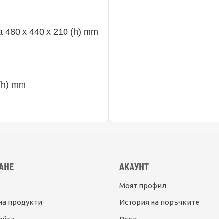
80 x 440 x 210 (h) mm
(h) mm
АНЕ
АКАУНТ
Моят профил
на продукти
История на поръчките
айта
Вход