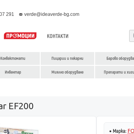
07 291
verde@ideaverde-bg.com
КОНТАКТИ
Конвектомати
Пицарии и пекарни
Барово оборудва
Инвентар
Миялно оборудване
Препарати и хиг
ar EF200
FO
Марка: