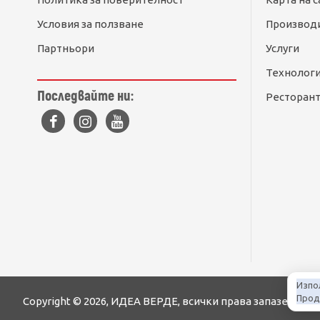
Условия за ползване
Производ
Партньори
Услуги
Технолог
Последвайте ни:
Ресторант
Изпо
Продъ
Copyright © 2026, ИДЕА ВЕРДЕ, всички права запазени
К