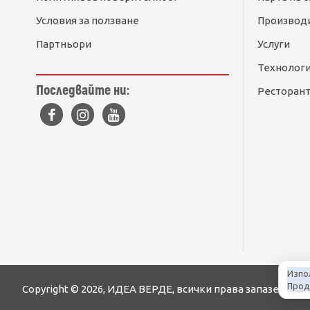
Условия за ползване
Производ
Партньори
Услуги
Технолог
Последвайте ни:
Ресторант
Изпо
Продъ
Copyright © 2026, ИДЕА ВЕРДЕ, всички права запазени
К