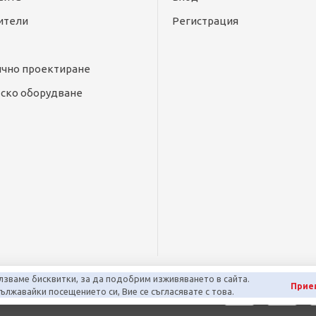
ители
Регистрация
ично проектиране
ско оборудване
лзваме бисквитки, за да подобрим изживяването в сайта.
Прие
лжавайки посещението си, Вие се съгласявате с това.
арта на сайта