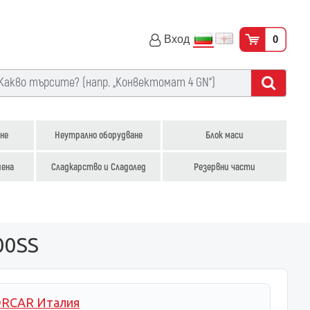
Вход
0
не
Неутрално оборудване
Блок маси
иена
Сладкарство и Сладолед
Резервни части
00SS
RCAR Италия