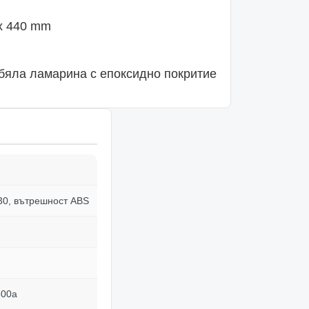
x 440 mm
бяла ламарина с епоксидно покритие
30, вътрешност ABS
600a