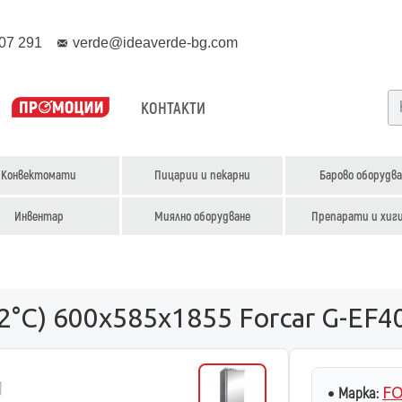
07 291
verde@ideaverde-bg.com
КОНТАКТИ
Конвектомати
Пицарии и пекарни
Барово оборудва
Инвентар
Миялно оборудване
Препарати и хиг
2°С) 600x585x1855 Forcar G-EF4
FO
Марка: