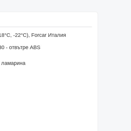
°С, -22°С), Forcar Италия
30 - отвътре ABS
а ламарина