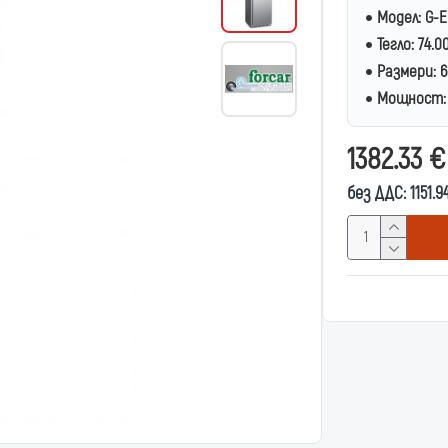
Модел:
G-E
Тегло:
74.0
Размери:
6
Мощност:
1382.33 
без ДДС: 1151.9