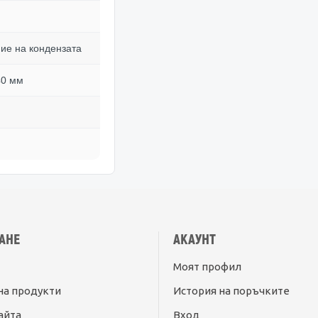
ие на кондензата
40 мм
АНЕ
АКАУНТ
Моят профил
на продукти
История на поръчките
айта
Вход