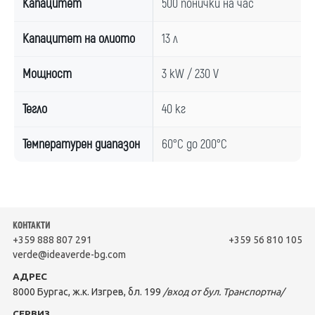
Капацитет
500 понички на час
Капацитет на олиото
13 л
Мощност
3 kW / 230 V
Тегло
40 кг
Температурен диапазон
60°C до 200°C
КОНТАКТИ
+359 888 807 291
+359 56 810 105
verde@ideaverde-bg.com
АДРЕС
8000 Бургас, ж.к. Изгрев, бл. 199
/вход от бул. Транспортна/
СЕРВИЗ