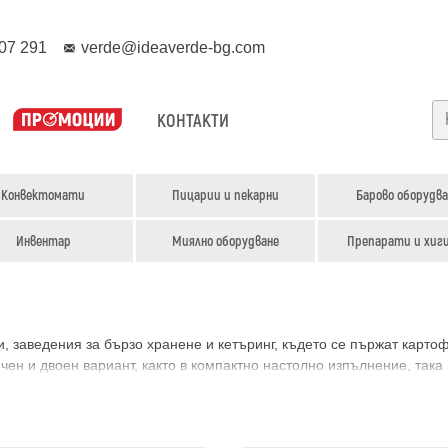
07 291
verde@ideaverde-bg.com
КОНТАКТИ
Конвектомати
Пицарии и пекарни
Барово оборудва
Инвентар
Миялно оборудване
Препарати и хиг
заведения за бързо хранене и кетъринг, където се пържат картофи
ничен и двоен вариант, както в компактно настолно изпълнение, так
прегряване на олиото.