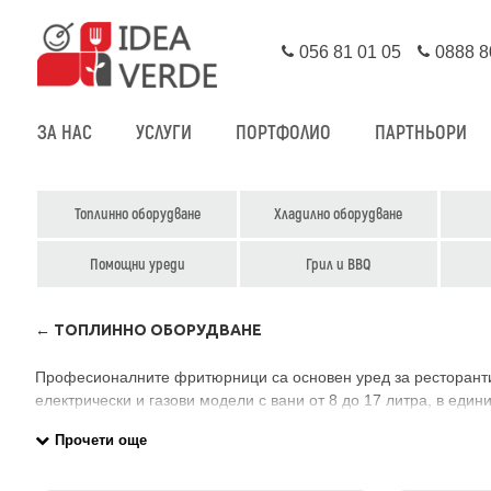
056 81 01 05
0888 8
ЗА НАС
УСЛУГИ
ПОРТФОЛИО
ПАРТНЬОРИ
Топлинно оборудване
Хладилно оборудване
Помощни уреди
Грил и BBQ
← ТОПЛИННО ОБОРУДВАНЕ
Професионалните фритюрници са основен уред за ресторанти, 
електрически и газови модели с вани от 8 до 17 литра, в еди
Всички модели са с предпазен термостат, който не позволява 