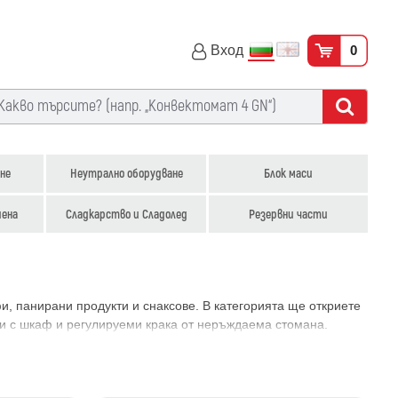
Вход
0
не
Неутрално оборудване
Блок маси
иена
Сладкарство и Сладолед
Резервни части
, панирани продукти и снаксове. В категорията ще откриете
а и с шкаф и регулируеми крака от неръждаема стомана.