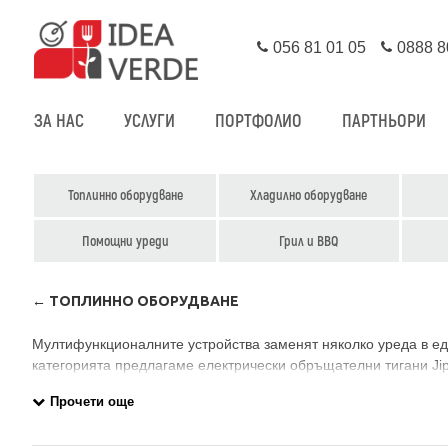
056 81 01 05
0888 8
ЗА НАС
УСЛУГИ
ПОРТФОЛИО
ПАРТНЬОРИ
Топлинно оборудване
Хладилно оборудване
Помощни уреди
Грил и BBQ
← ТОПЛИННО ОБОРУДВАНЕ
Мултифункционалните устройства заменят няколко уреда в едно
категорията предлагаме електрически обръщателни тигани Jipa
bar, с електронно повдигане и накланяне на ваната. Налични с