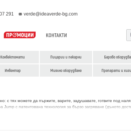
07 291
verde@ideaverde-bg.com
КОНТАКТИ
Конвектомати
Пицарии и пекарни
Барово оборудва
Инвентар
Миялно оборудване
Препарати и хиг
: с тях можете да пържите, варите, задушавате, готвите под наляг
 Jump с патентована технология за бързо загряване (дъното дости
а с вместимост 2х29, 2х40, 100, 150, 200 и 250 литра.