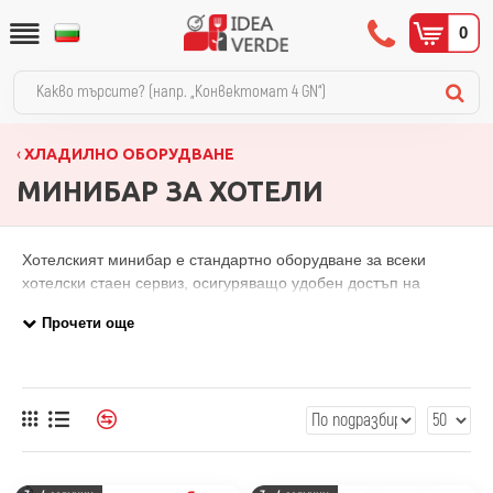
0
ХЛАДИЛНО ОБОРУДВАНЕ
МИНИБАР ЗА ХОТЕЛИ
Хотелският минибар е стандартно оборудване за всеки
хотелски стаен сервиз, осигуряващо удобен достъп на
гостите до охладени напитки и леки закуски. В категорията
ще намерите хладилници минибар с вместимост 27 л и 34 л
в черно покритие, с плътна или стъклена врата за лесна
визуална проверка на съдържанието. Тихата работа и
компактните размери ги правят подходящи за хотелски стаи,
апартаменти и малки офиси. При избор съобразете
вместимостта с типа стая и очаквания асортимент,
консултирайте се с нас при обзавеждане на много стаи.