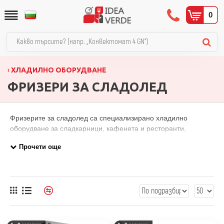
0
ХЛАДИЛНО ОБОРУДВАНЕ
ФРИЗЕРИ ЗА СЛАДОЛЕД
Фризерите за сладолед са специализирано хладилно
оборудване за сладкарници, кафенета и ресторанти,
осигуряващи оптимални условия за съхранение на сладолед
при производствени температури. В категорията ще
намерите вертикални неръждаеми фризери за сладолед,
модел ICE 70 BTV с диапазон от -12°С до -25°С и модел
GE800BT с диапазон от -10°С до -22°С. Правилният
температурен режим е ключов за запазване на текстурата и
качеството на сладоледа при дългосрочно съхранение.