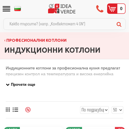
0
ПРОФЕСИОНАЛНИ КОТЛОНИ
ИНДУКЦИОННИ КОТЛОНИ
Индукционните котлони за професионална кухня предлагат
прецизен контрол на температурата и висока енергийна
ефективност в сравнение с газовото оборудване. В
категорията ще намерите настолни индукционни котлони с
мощност от 2,5 kW до 7 kW, единични и двойни модели,
вграждаеми зони с диаметър ф260-ф280 мм, уок котлони,
модели с осезателни бутони и версии на 230V и 400V.
Налични са продукти от SARO и SIRMAN. Изборът на
мощност зависи от вида готварски съдове и интензивността
на работа, при нужда от съвет се свържете с нас.