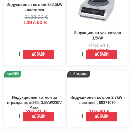
Индукционен котлон 2x3,5kW
- настолен
2138.22 €
1497.60 €
Индукционен уок котлон
3,5kW
273.64 €
231.60 €
ДОБАВИ
ДОБАВИ
НАЛИЧНО
1 - 2 седмици
Индукционен котлон за
Индукционен котлон 2,7kW -
вграждане, ф260, 3.5kW/230V
настолен, 09371070
Saro
263.21 €
163.80 €
ДОБАВИ
ДОБАВИ