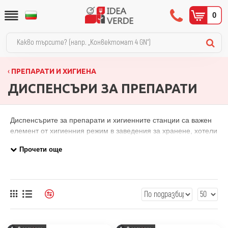
0
ПРЕПАРАТИ И ХИГИЕНА
ДИСПЕНСЪРИ ЗА ПРЕПАРАТИ
Диспенсърите за препарати и хигиенните станции са важен
елемент от хигиенния режим в заведения за хранене, хотели
и обществени пространства. В категорията ще намерите
стойки за диспенсъри в различни конфигурации и хигиенни
станции 3 в 1, предназначени за монтаж и безопасно
дозиране на дезинфектанти и сапун. Предлаганите модели
са с компактни размери и изчистен дизайн, подходящи за
входни зони, тоалетни и работни помещения в HoReCa
обекти.