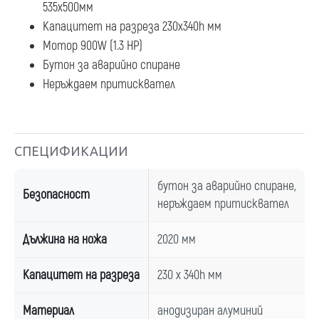
535х500мм
Капацитет на разреза 230х340h мм
Мотор 900W (1.3 HP)
Бутон за аварийно спиране
Неръждаем притисквател
СПЕЦИФИКАЦИИ
бутон за аварийно спиране,
Безопасност
неръждаем притисквател
Дължина на ножа
2020 мм
Капацитет на разреза
230 x 340h мм
Материал
анодизиран алуминий