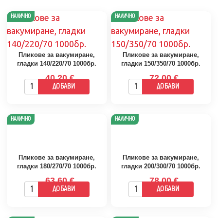
устройства. При въпрос за съвместимост с конкретна
машина се свържете с нас.
НАЛИЧНО
НАЛИЧНО
Пликове за вакумиране,
Пликове за вакумиране,
гладки 140/220/70 1000бр.
гладки 150/350/70 1000бр.
40.20 €
72.00 €
ДОБАВИ
ДОБАВИ
НАЛИЧНО
НАЛИЧНО
Пликове за вакумиране,
Пликове за вакумиране,
гладки 180/270/70 1000бр.
гладки 200/300/70 1000бр.
63.60 €
78.00 €
ДОБАВИ
ДОБАВИ