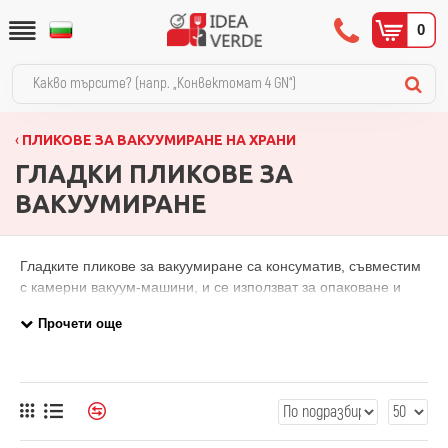
0
ПЛИКОВЕ ЗА ВАКУУМИРАНЕ НА ХРАНИ
ГЛАДКИ ПЛИКОВЕ ЗА
ВАКУУМИРАНЕ
Гладките пликове за вакуумиране са консуматив, съвместим
с камерни вакуум-машини, и се използват за опаковане и
съхранение на месо, риба, зеленчуци, сирена и готови ястия
в ресторанти, месарници и хранителни производства. В
категорията ще намерите пликове в разнообразни размери,
от 140х220 мм до 300х400 мм, с дебелина 70 микрона,
продавани в опаковки от 1000 броя. Гладката структура е
характерна за камерните машини за разлика от
набраздените пликове, използвани при битови вакуум-