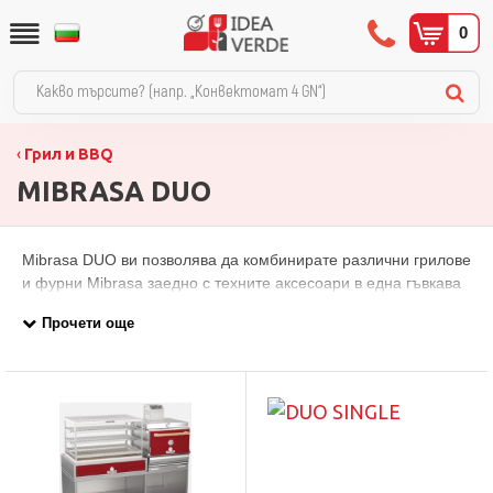
0
Грил и BBQ
MIBRASA DUO
Mibrasa DUO ви позволява да комбинирате различни грилове
и фурни Mibrasa заедно с техните аксесоари в една гъвкава
грил станция. Работата в блок ускорява процесите на
готвене, намалява натоварването на кухнята и повишава
производителността, без компромис с резултата. За
завършен и елегантен вид изработваме мебелен обков по
вашите конкретни спецификации.