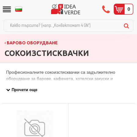
0
БАРОВО ОБОРУДВАНЕ
СОКОИЗСТИСКВАЧКИ
Професионалните сокоизстисквачки са задължително
оборудване за барове, кафенета, хотелски закуски и
ресторанти, предлагащи прясно изцеден сок. В категорията
ще намерите автоматични цитрус преси с капацитет до 18 до
25 портокала в минута, slow juicer машини за запазване на
хранителни вещества, центрофуги за твърди плодове, ръчни
машини за рязане и изцеждане на цитруси и автоматични
сокоизстисквачки за плодове. Представени са модели на
Robot Coupe, Sirman, Fimar и Cunill, утвърдени марки в бар и
ресторантьорски сектор.