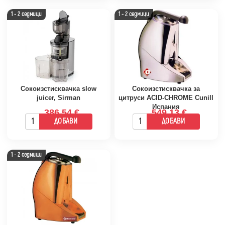
1 - 2 седмици
1 - 2 седмици
Сокоизстисквачка slow
Сокоизстисквачка за
juicer, Sirman
цитруси ACID-CHROME Cunill
Испания
386.54 €
549.13 €
ДОБАВИ
ДОБАВИ
1 - 2 седмици