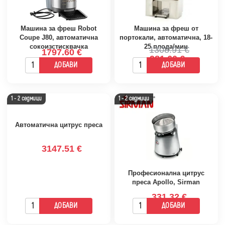
Машина за фреш Robot
Машина за фреш от
Coupe J80, автоматична
портокали, автоматична, 18-
сокоизстисквачка
25 плода/мин
1308.91 €
1797.60 €
981.60 €
ДОБАВИ
ДОБАВИ
1 - 2 седмици
1 - 2 седмици
Автоматична цитрус преса
3147.51 €
Професионална цитрус
преса Apollo, Sirman
331.32 €
ДОБАВИ
ДОБАВИ