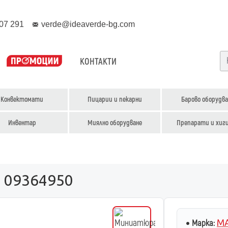
07 291
verde@ideaverde-bg.com
КОНТАКТИ
Конвектомати
Пицарии и пекарни
Барово оборудва
Инвентар
Миялно оборудване
Препарати и хиг
 09364950
MA
Марка: