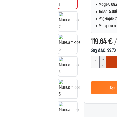
Модел:
093
Тегло:
5.00
Размери:
2
Мощност:
119.64 €
/
без ДДС: 99.70
Купи