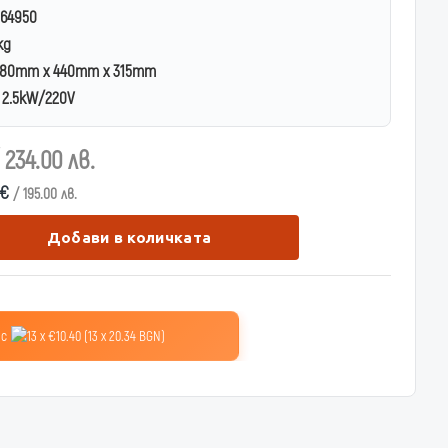
64950
kg
80mm x 440mm x 315mm
2.5kW/220V
 234.00 лв.
 €
/ 195.00 лв.
Добави в количката
 с
13 x €10.40 (13 x 20.34 BGN)