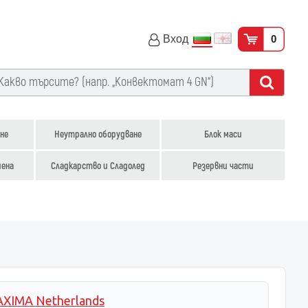
Вход
0
не
Неутрално оборудване
Блок маси
иена
Сладкарство и Сладолед
Резервни части
XIMA Netherlands