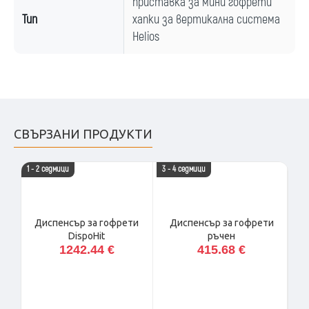
приставка за мини гофрети
Тип
хапки за вертикална система
Helios
СВЪРЗАНИ ПРОДУКТИ
1 - 2 седмици
3 - 4 седмици
Диспенсър за гофрети
Диспенсър за гофрети
DispoHit
ръчен
1242.44 €
415.68 €
а