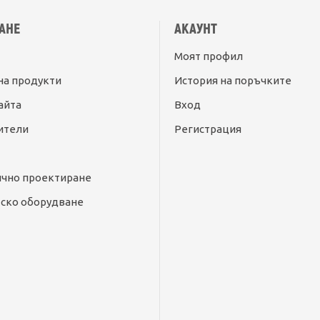
АНЕ
АКАУНТ
Моят профил
на продукти
История на поръчките
айта
Вход
ители
Регистрация
ично проектиране
ско оборудване