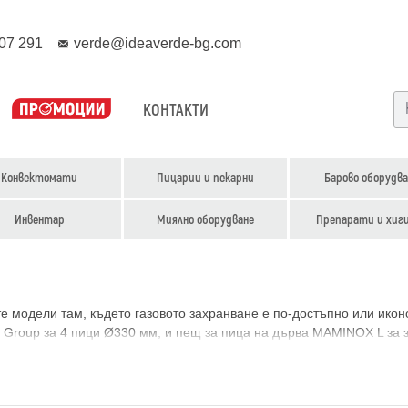
07 291
verde@ideaverde-bg.com
КОНТАКТИ
Конвектомати
Пицарии и пекарни
Барово оборудва
Инвентар
Миялно оборудване
Препарати и хиг
е модели там, където газовото захранване е по-достъпно или ико
a Group за 4 пици Ø330 мм, и пещ за пица на дърва MAMINOX L за 
 на пламъка. Изборът между газова, електрическа и дърва фурна з