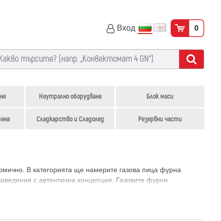
Вход
0
не
Неутрално оборудване
Блок маси
иена
Сладкарство и Сладолед
Резервни части
номично. В категорията ще намерите газова пица фурна
заведения с автентична концепция. Газовите фурни
ависи от наличната инфраструктура и концепцията на