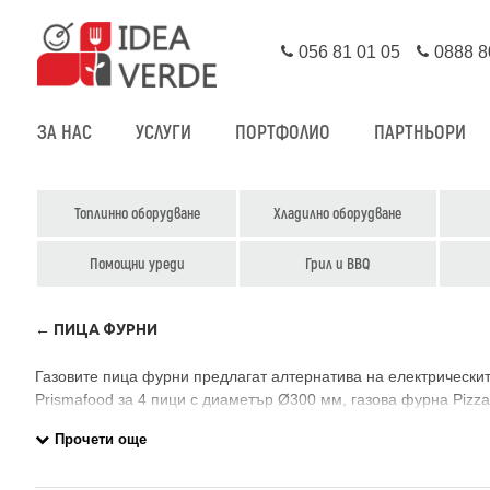
056 81 01 05
0888 8
ЗА НАС
УСЛУГИ
ПОРТФОЛИО
ПАРТНЬОРИ
Топлинно оборудване
Хладилно оборудване
Помощни уреди
Грил и BBQ
← ПИЦА ФУРНИ
Газовите пица фурни предлагат алтернатива на електрическит
Prismafood за 4 пици с диаметър Ø300 мм, газова фурна Pizz
позволяват бърз нагрев и лесна регулация на интензивността
заведението.